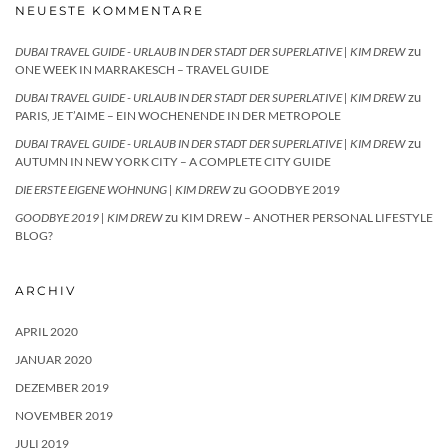
NEUESTE KOMMENTARE
zu
DUBAI TRAVEL GUIDE - URLAUB IN DER STADT DER SUPERLATIVE | KIM DREW
ONE WEEK IN MARRAKESCH – TRAVEL GUIDE
zu
DUBAI TRAVEL GUIDE - URLAUB IN DER STADT DER SUPERLATIVE | KIM DREW
PARIS, JE T’AIME – EIN WOCHENENDE IN DER METROPOLE
zu
DUBAI TRAVEL GUIDE - URLAUB IN DER STADT DER SUPERLATIVE | KIM DREW
AUTUMN IN NEW YORK CITY – A COMPLETE CITY GUIDE
zu
DIE ERSTE EIGENE WOHNUNG | KIM DREW
GOODBYE 2019
zu
GOODBYE 2019 | KIM DREW
KIM DREW – ANOTHER PERSONAL LIFESTYLE
BLOG?
ARCHIV
APRIL 2020
JANUAR 2020
DEZEMBER 2019
NOVEMBER 2019
JULI 2019