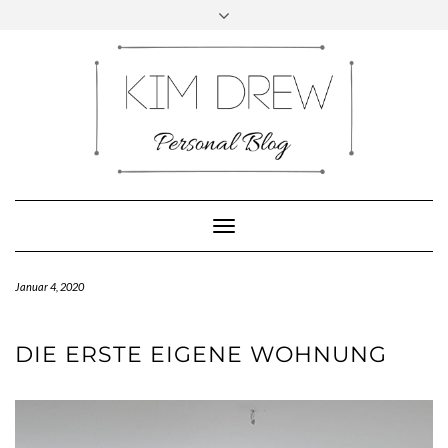
Skip
to
content
INSTAGRAM
PINTEREST
FACEBOOK
YOUTUBE
Toggle
Navigation
Januar 4, 2020
DIE ERSTE EIGENE WOHNUNG