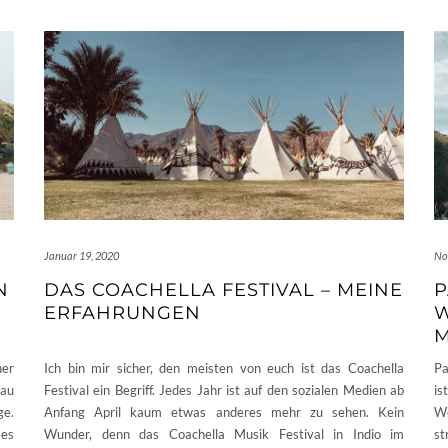
Januar 19, 2020
No
N
DAS COACHELLA FESTIVAL – MEINE
P
ERFAHRUNGEN
W
her
Ich bin mir sicher, den meisten von euch ist das Coachella
Pa
bau
Festival ein Begriff. Jedes Jahr ist auf den sozialen Medien ab
is
ge.
Anfang April kaum etwas anderes mehr zu sehen. Kein
Wo
 es
Wunder, denn das Coachella Musik Festival in Indio im
st