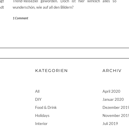
ngt
Trend-Reiseziel geworden. Doch ist hier wirklich alles so
dt
wunderschön, wie auf all den Bildern?
1 Comment
KATEGORIEN
ARCHIV
All
April 2020
DIY
Januar 2020
Food & Drink
Dezember 201
Holidays
November 201
Interior
Juli 2019