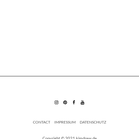
INSTAGRAM
PINTEREST
FACEBOOK
YOUTUBE
CONTACT
IMPRESSUM
DATENSCHUTZ
Copyright © 2021 kimdrew.de