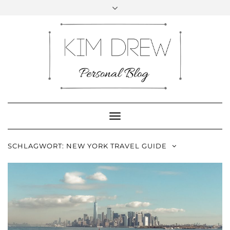
Skip
to
content
INSTAGRAM
PINTEREST
FACEBOOK
YOUTUBE
Toggle
Navigation
SCHLAGWORT:
NEW YORK TRAVEL GUIDE