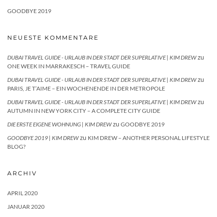
GOODBYE 2019
NEUESTE KOMMENTARE
zu
DUBAI TRAVEL GUIDE - URLAUB IN DER STADT DER SUPERLATIVE | KIM DREW
ONE WEEK IN MARRAKESCH – TRAVEL GUIDE
zu
DUBAI TRAVEL GUIDE - URLAUB IN DER STADT DER SUPERLATIVE | KIM DREW
PARIS, JE T’AIME – EIN WOCHENENDE IN DER METROPOLE
zu
DUBAI TRAVEL GUIDE - URLAUB IN DER STADT DER SUPERLATIVE | KIM DREW
AUTUMN IN NEW YORK CITY – A COMPLETE CITY GUIDE
zu
DIE ERSTE EIGENE WOHNUNG | KIM DREW
GOODBYE 2019
zu
GOODBYE 2019 | KIM DREW
KIM DREW – ANOTHER PERSONAL LIFESTYLE
BLOG?
ARCHIV
APRIL 2020
JANUAR 2020