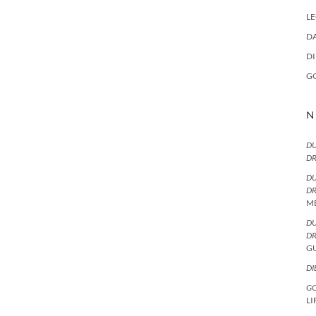
LE
DA
D
G
N
DU
D
DU
D
M
DU
D
G
DI
GO
LI