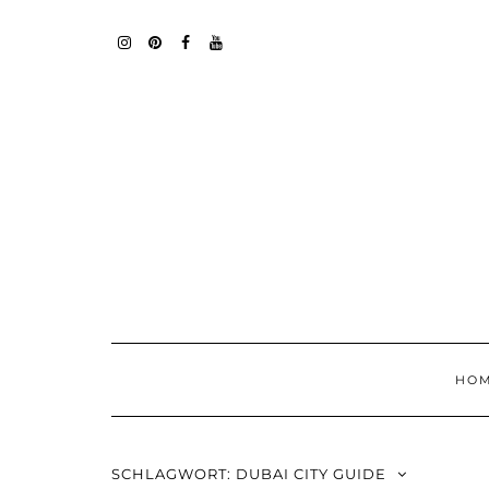
Skip
to
content
INSTAGRAM
PINTEREST
FACEBOOK
YOUTUBE
HO
SCHLAGWORT:
DUBAI CITY GUIDE