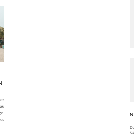
N
her
bau
ge.
N
 es
DU
SU