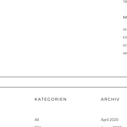
T
M
A
E
K
W
KATEGORIEN
ARCHIV
All
April 2020