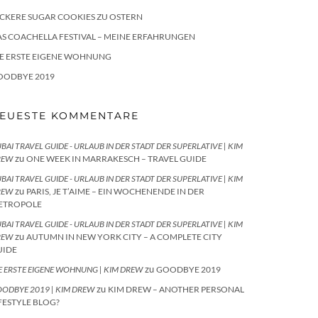
CKERE SUGAR COOKIES ZU OSTERN
S COACHELLA FESTIVAL – MEINE ERFAHRUNGEN
IE ERSTE EIGENE WOHNUNG
OODBYE 2019
EUESTE KOMMENTARE
BAI TRAVEL GUIDE - URLAUB IN DER STADT DER SUPERLATIVE | KIM
zu
REW
ONE WEEK IN MARRAKESCH – TRAVEL GUIDE
BAI TRAVEL GUIDE - URLAUB IN DER STADT DER SUPERLATIVE | KIM
zu
REW
PARIS, JE T’AIME – EIN WOCHENENDE IN DER
ETROPOLE
BAI TRAVEL GUIDE - URLAUB IN DER STADT DER SUPERLATIVE | KIM
zu
REW
AUTUMN IN NEW YORK CITY – A COMPLETE CITY
UIDE
zu
E ERSTE EIGENE WOHNUNG | KIM DREW
GOODBYE 2019
zu
ODBYE 2019 | KIM DREW
KIM DREW – ANOTHER PERSONAL
FESTYLE BLOG?