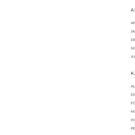
A
AP
JA
D
N
JU
K
AL
DI
F
H
I
P