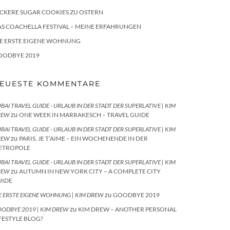
CKERE SUGAR COOKIES ZU OSTERN
S COACHELLA FESTIVAL – MEINE ERFAHRUNGEN
IE ERSTE EIGENE WOHNUNG
OODBYE 2019
EUESTE KOMMENTARE
BAI TRAVEL GUIDE - URLAUB IN DER STADT DER SUPERLATIVE | KIM
zu
REW
ONE WEEK IN MARRAKESCH – TRAVEL GUIDE
BAI TRAVEL GUIDE - URLAUB IN DER STADT DER SUPERLATIVE | KIM
zu
REW
PARIS, JE T’AIME – EIN WOCHENENDE IN DER
ETROPOLE
BAI TRAVEL GUIDE - URLAUB IN DER STADT DER SUPERLATIVE | KIM
zu
REW
AUTUMN IN NEW YORK CITY – A COMPLETE CITY
UIDE
zu
E ERSTE EIGENE WOHNUNG | KIM DREW
GOODBYE 2019
zu
ODBYE 2019 | KIM DREW
KIM DREW – ANOTHER PERSONAL
FESTYLE BLOG?