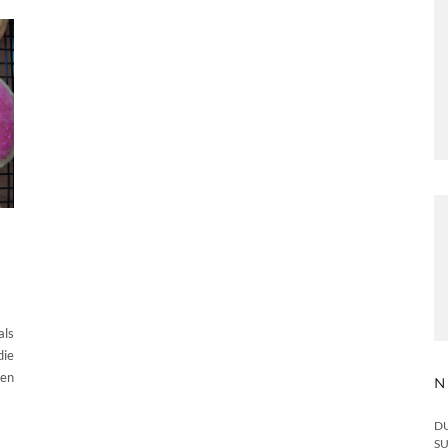
als
die
gen
N
DU
SU