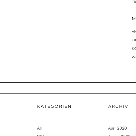
T
M
A
E
K
W
KATEGORIEN
ARCHIV
All
April 2020