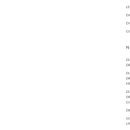
LE
DA
D
G
N
DU
D
DU
D
M
DU
D
G
DI
GO
LI