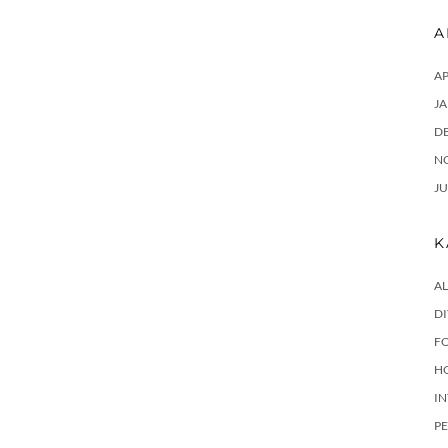
A
AP
JA
D
N
JU
K
AL
DI
F
H
I
P